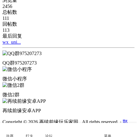
浏览量
2456
总帖数
111
回帖数
113
最后回复
wx_uni...
QQ群975207273
微信小程序
微信2群
再续前缘安卓APP
Copyright © 2026 再续前缘玩乐家园 . All rights reserved.
·
鄂
ICP备2022000272号-3
·
鄂公网安备
42011202002436号
许愿
打卡
论坛
菜单