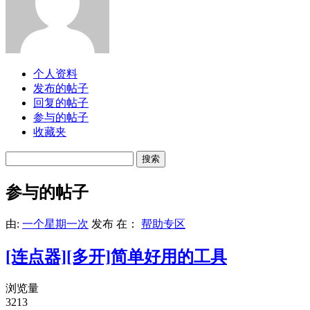
个人资料
发布的帖子
回复的帖子
参与的帖子
收藏夹
搜
索
帖
参与的帖子
子:
由:
一个星期一次
发布
在：
帮助专区
[连点器][多开]简单好用的工具
浏览量
3213