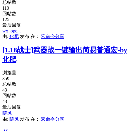
总帖数
110
回帖数
125
最后回复
wx_ope...
由:
化肥
发布
在：
宏命令分享
[1.18战士]武器战一键输出简易普通宏-by
化肥
浏览量
859
总帖数
43
回帖数
43
最后回复
随风
由:
随风
发布
在：
宏命令分享