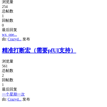
浏览量
254
总帖数
1
回帖数
0
最后回复
wx_ope...
由:
Crazyd...
发布
精准打断宏（需要pfUI支持）
浏览量
561
总帖数
2
回帖数
1
最后回复
一个星期一次
由:
Crazyd...
发布