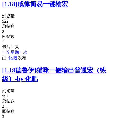
[1.18]戒律简易一键输宏
浏览量
522
总帖数
2
回帖数
1
最后回复
一个星期一次
由:
化肥
发布
[1.18德鲁伊]猫咪一键输出普通宏（练
级）-by 化肥
浏览量
952
总帖数
2
回帖数
3