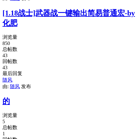
[1.18战士]武器战一键输出简易普通宏-by
化肥
浏览量
850
总帖数
43
回帖数
43
最后回复
随风
由:
随风
发布
的
浏览量
5
总帖数
1