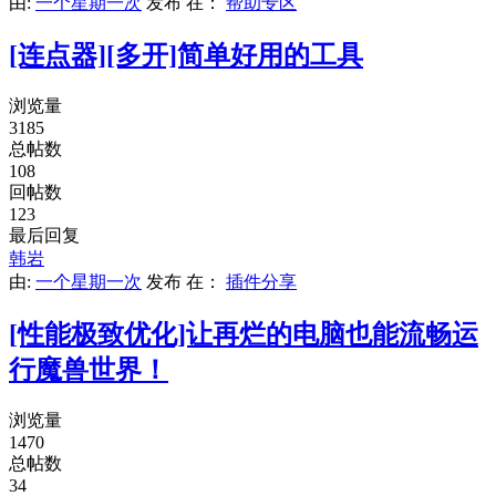
由:
一个星期一次
发布
在：
帮助专区
[连点器][多开]简单好用的工具
浏览量
3185
总帖数
108
回帖数
123
最后回复
韩岩
由:
一个星期一次
发布
在：
插件分享
[性能极致优化]让再烂的电脑也能流畅运
行魔兽世界！
浏览量
1470
总帖数
34