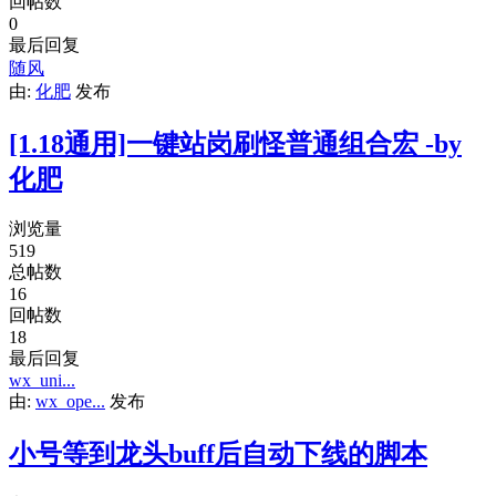
回帖数
0
最后回复
随风
由:
化肥
发布
[1.18通用]一键站岗刷怪普通组合宏 -by
化肥
浏览量
519
总帖数
16
回帖数
18
最后回复
wx_uni...
由:
wx_ope...
发布
小号等到龙头buff后自动下线的脚本