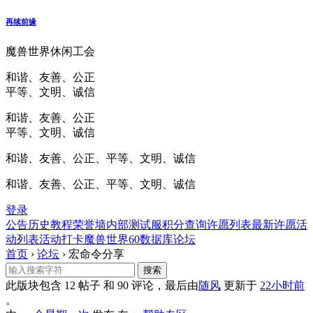
再续前缘
魔兽世界休闲工会
和谐、友善、公正
平等、文明、诚信
和谐、友善、公正
平等、文明、诚信
和谐、友善、公正、平等、文明、诚信
和谐、友善、公正、平等、文明、诚信
登录
公告
历史
教程
荣誉墙
内部测试服
积分查询
许愿列表
最新许愿
活
动列表
活动打卡
魔兽世界60数据库
论坛
首页
›
论坛
›
宏命令分享
此版块包含 12 帖子 和 90 评论，最后由
随风
更新于
22小时前
。