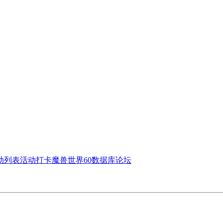
动列表
活动打卡
魔兽世界60数据库
论坛