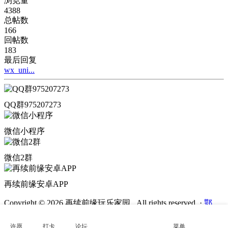
浏览量
4388
总帖数
166
回帖数
183
最后回复
wx_uni...
QQ群975207273
微信小程序
微信2群
再续前缘安卓APP
Copyright © 2026 再续前缘玩乐家园 . All rights reserved.
·
鄂
ICP备2022000272号-3
·
鄂公网安备
42011202002436号
许愿
打卡
论坛
菜单