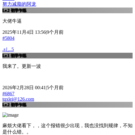
努力减脂的阿龙
Lv.2
初学乍练
大佬牛逼
2025年11月4日 13:56|9个月前
#5804
.sし.5
Lv.1
初学乍练
我来了。更新一波
2026年2月28日 00:41|5个月前
#6867
tqxlei@126.com
Lv.2
初学乍练
麻烦大佬看下，，这个报错很少出现，我也没找到规律，不知
是什么错。。