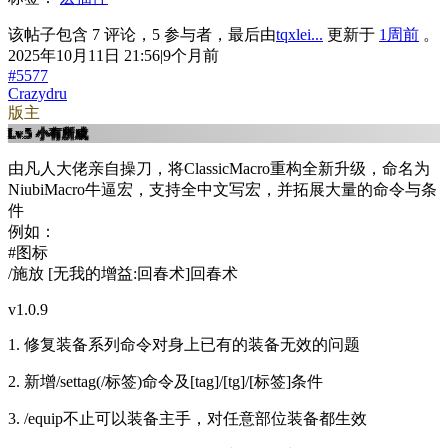
该帖子包含 7 评论，5 参与者，最后由
tqxlei...
更新于
1周前
。
2025年10月11日 21:56|9个月前
#5577
Crazydru
版主
Lv.5
小有所成
由凡人大佬亲自操刀，将ClassicMacro重构全新升级，命名为
NiubiMacro牛逼宏，支持全中文写宏，并拓展大量的命令与条
件
例如：
#图标
/施放 [无我的增益:回春术]回春术
v1.0.9
1. 修复装备系列命令对身上已有的装备无效的问题
2. 新增/settag(/标签)命令及[tag]/[tg]/[标签]条件
3. /equip不止可以装备主手，对任意部位装备都生效