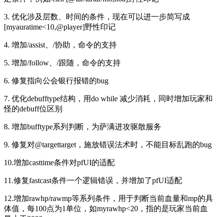
3. 优化涉及层数、时间的条件，现在可以进一步简写成
[myauratime<10,@player]野性印记
4. 增加/assist、/协助，命令的支持
5. 增加/follow、/跟随，命令的支持
6. 修复指向公会银行报错的bug
7. 优化debufftype结构，用do while 减少消耗，同时增加玩家和
怪的debuff位区别
8. 增加bufftype系列判断，为萨满进攻驱散服务
9. 修复对@targettarget，施放错误法术时，不能目标乱跑的bug
10.增加casttime条件对pfUI的适配
11.修复fastcast条件一个逻辑错误，并增加了pfUI适配
12.增加rawhp/rawmp等系列条件，用于判断当前血量和mp的具
体值，每100点为1单位，如myrawhp<20，指的是玩家当前血