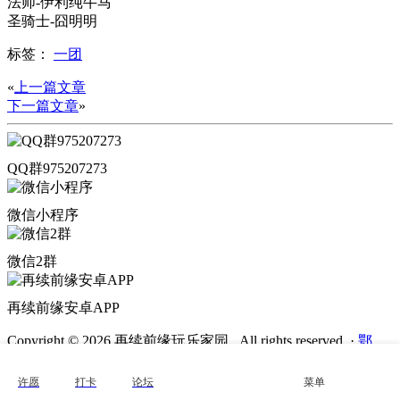
法师-伊利纯牛马
圣骑士-囧明明
标签：
一团
«
上一篇文章
下一篇文章
»
QQ群975207273
微信小程序
微信2群
再续前缘安卓APP
Copyright © 2026 再续前缘玩乐家园 . All rights reserved.
·
鄂
ICP备2022000272号-3
·
鄂公网安备
42011202002436号
许愿
打卡
论坛
菜单