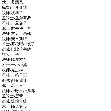
术士-蓝飘风
德鲁伊-食死徒
牧师-桉树丫
圣骑士-圣尔蒂斯
圣骑士-薰兔子
战士-蜗牛侠一世
法师-方天丨画戟
牧师-安卓斯特
术士-开枪吧小伙子
盗贼-巴比伦菩萨
猎人-引子
法师-降魔杵丶
术士-一小小柔
牧师-光之神
圣骑士-柿子王
盗贼-烈骨豫让
战士-老十三
法师-小呀么小儿郎
圣骑士-唐青
盗贼-爆粉狂徒
术士-随风纷飞