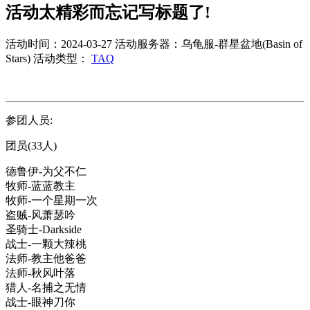
活动太精彩而忘记写标题了!
活动时间：2024-03-27
活动服务器：乌龟服-群星盆地(Basin of
Stars)
活动类型：
TAQ
参团人员:
团员(33人)
德鲁伊-为父不仁
牧师-蓝蓝教主
牧师-一个星期一次
盗贼-风萧瑟吟
圣骑士-Darkside
战士-一颗大辣桃
法师-教主他爸爸
法师-秋风叶落
猎人-名捕之无情
战士-眼神刀你