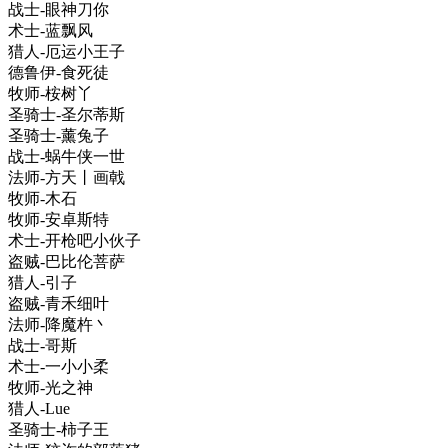
战士-眼神刀你
术士-蓝飘风
猎人-厄运小王子
德鲁伊-食死徒
牧师-桉树丫
圣骑士-圣尔蒂斯
圣骑士-薰兔子
战士-蜗牛侠一世
法师-方天丨画戟
牧师-木石
牧师-安卓斯特
术士-开枪吧小伙子
盗贼-巴比伦菩萨
猎人-引子
盗贼-青禾细叶
法师-降魔杵丶
战士-哥斯
术士-一小小柔
牧师-光之神
猎人-Lue
圣骑士-柿子王