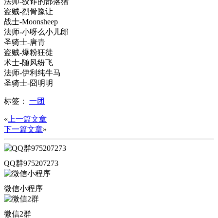
法师-狡诈的部落猪
盗贼-烈骨豫让
战士-Moonsheep
法师-小呀么小儿郎
圣骑士-唐青
盗贼-爆粉狂徒
术士-随风纷飞
法师-伊利纯牛马
圣骑士-囧明明
标签：
一团
«
上一篇文章
下一篇文章
»
QQ群975207273
微信小程序
微信2群