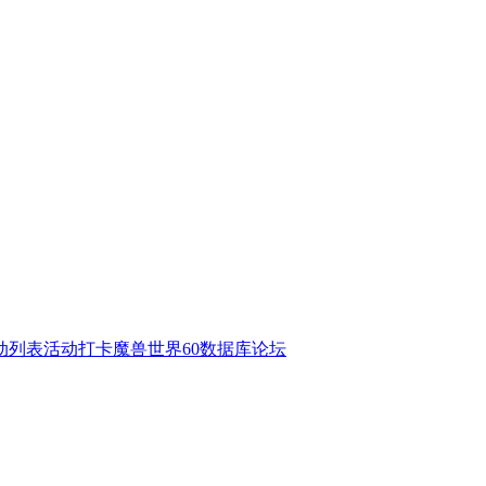
动列表
活动打卡
魔兽世界60数据库
论坛