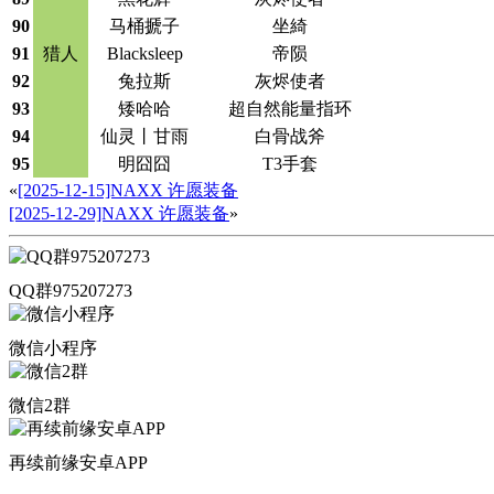
90
马桶搋子
坐綺
91
猎人
Blacksleep
帝陨
92
兔拉斯
灰烬使者
93
矮哈哈
超自然能量指环
94
仙灵丨甘雨
白骨战斧
95
明囧囧
T3手套
«
[2025-12-15]NAXX 许愿装备
[2025-12-29]NAXX 许愿装备
»
QQ群975207273
微信小程序
微信2群
再续前缘安卓APP