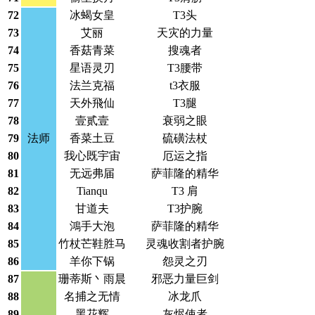
72
冰蝎女皇
T3头
73
艾丽
天灾的力量
74
香菇青菜
搜魂者
75
星语灵刃
T3腰带
76
法兰克福
t3衣服
77
天外飛仙
T3腿
78
壹贰壹
衰弱之眼
79
法师
香菜土豆
硫磺法杖
80
我心既宇宙
厄运之指
81
无远弗届
萨菲隆的精华
82
Tianqu
T3 肩
83
甘道夫
T3护腕
84
鴻手大泡
萨菲隆的精华
85
竹杖芒鞋胜马
灵魂收割者护腕
86
羊你下锅
怨灵之刃
87
珊蒂斯丶雨晨
邪恶力量巨剑
88
名捕之无情
冰龙爪
89
黑花辉
灰烬使者