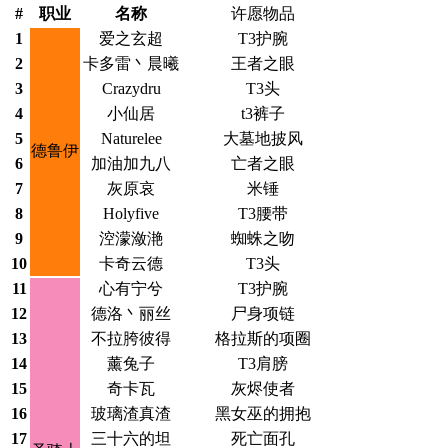
#
职业
名称
许愿物品
1
爱之玄超
T3护腕
2
卡多雷丶晨曦
王者之眼
3
Crazydru
T3头
4
小仙居
t3裤子
5
Naturelee
大墓地披风
德鲁伊
6
加油加九八
亡者之眼
7
灰原哀
米锤
8
Holyfive
T3腰带
9
涳濛潋滟
蜘蛛之吻
10
卡奇云德
T3头
11
心有宁兮
T3护腕
12
德洛丶丽丝
尸身项链
13
不拉胯彼得
格拉斯的项圈
14
薰兔子
T3肩膀
15
奇卡瓦
灰烬使者
16
玻璃渣真渣
黑女巫的拥抱
17
三十六的坦
死亡面孔