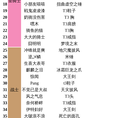
圣骑士
18
小朋友嘻嘻
扭曲虚空之锤
19
戦鬼凌凌漆
T3鞋子
20
奶骑没伤害
T3 胸
21
嘿木
T3肩膀
22
骑鱼的猫
T3胸
23
大大的骑士
T3戒指
24
囧明明
梦境之末
25
冲锋就是爽
地穴魔披风
26
逆乄鳞
米锤
27
生喜大表哥
T3衣服
28
麒麟之泪
冰霜巨龙之爪
29
惊闻
大王剑
30
Pang
t3鞋子
31
战士
不觉已是大叔
天灾披风
32
风之气息
T3头
33
奈何桥畔
T3戒指
34
伊特妇好
大王剑
35
大啵浪不浪
死亡的面孔