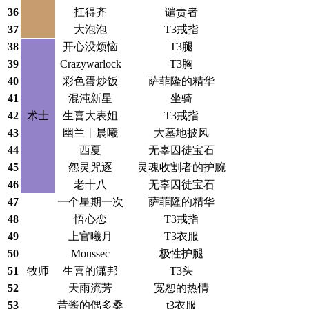
36
扛得齐
谴责者
37
大泡泡
T3戒指
38
开心没烦恼
T3腿
39
Crazywarlock
T3胸
40
彩色蛋炒饭
萨菲隆的精华
41
混沌新星
坐骑
42
术士
生喜大表姐
T3戒指
43
幽兰丨晨曦
大墓地披风
44
西夏
无辜囚徒宝石
45
怨灵咒逐
灵魂收割者的护腕
46
老十八
无辜囚徒宝石
47
一个星期一次
萨菲隆的精华
48
悟心恋
T3戒指
49
上官曦月
T3衣服
50
Moussec
极性护腿
51
牧师
生喜的潇邦
T3头
52
天雨流芳
宽恕的热情
53
昔酱的偶多桑
t3衣服