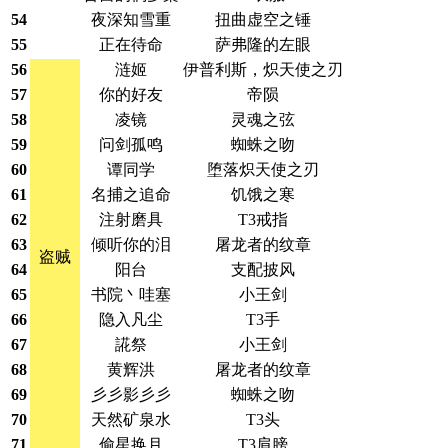
54
夜深知雪重
扭曲虚空之锤
55
正在待命
萨弗隆的左眼
56
涟姬
伊普利斯，炽天使之刃
57
你的好友
帝陨
58
凌镜
灵魂之弦
59
问剑孤鸣
蜘蛛之吻
60
谭同学
堕落炽天使之刃
61
名捕之追命
饥饿之寒
62
注射磨具
T3戒指
63
倾听你的泪
屠龙者的纹章
盗贼
64
阳台
支配披风
65
书院丶哇塞
小王剑
66
隐入凡尘
T3手
67
誮祭
小王剑
68
黄辉洪
屠龙者的纹章
69
彡彡影彡彡
蜘蛛之吻
70
天然矿泉水
T3头
71
偷星换月
T3肩膀