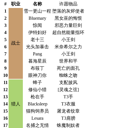
#
职业
名称
许愿物品
1
雪一更山一程
堕落的灰烬使者
2
Bluemary
黑女巫的悔恨
3
惊闻
邪恶力量巨剑
4
伊特妇好
超自然能量指环
5
老十三
小王剑
战士
6
光头加暴击
米奈希尔之力
7
Pang
小王剑
8
暮海星辰
世界和平
9
布筱丁
死亡的面孔
10
眼神刀你
蜘蛛之吻
11
蜂子
支配披风
12
修仙小猎
[灵魂之弦]
13
枪在手
T3手
14
猎人
Blacksleep
T3衣服
15
猫狗饲养员
屠龙者纹章
16
Lesara
T3肩膀
17
名捕之无情
蛛魔制奴者