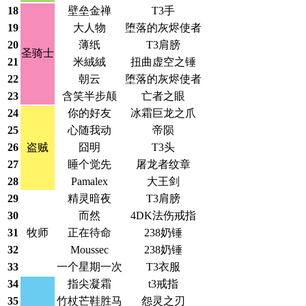
18
壁垒金禅
T3手
19
大人物
堕落的灰烬使者
20
薄纸
T3肩膀
圣骑士
21
米絨絨
扭曲虚空之锤
22
朝云
堕落的灰烬使者
23
含笑半步颠
亡者之眼
24
你的好友
冰霜巨龙之爪
25
心随我动
帝陨
26
盗贼
囧明
T3头
27
睡个觉先
屠龙者纹章
28
Pamalex
大王剑
29
精灵暗夜
T3肩膀
30
而然
4DK法伤戒指
31
牧师
正在待命
238奶锤
32
Moussec
238奶锤
33
一个星期一次
T3衣服
34
指尖凝霜
t3戒指
35
竹杖芒鞋胜马
怨灵之刃