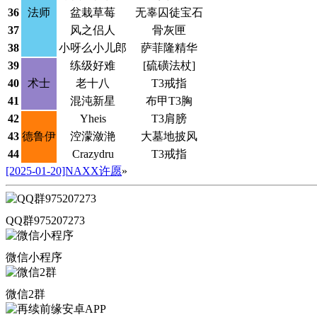
36
法师
盆栽草莓
无辜囚徒宝石
37
风之侣人
骨灰匣
38
小呀么小儿郎
萨菲隆精华
39
练级好难
[硫磺法杖]
40
术士
老十八
T3戒指
41
混沌新星
布甲T3胸
42
Yheis
T3肩膀
43
德鲁伊
涳濛潋滟
大墓地披风
44
Crazydru
T3戒指
[2025-01-20]NAXX许愿
»
QQ群975207273
微信小程序
微信2群