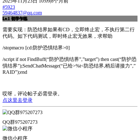
2025年11月23日 10:09|8个月前
#5923
59464837@qq.com
Lv.1
初学乍练
需要实现：防恐结界如果有CD，立即终止宏，不执行第二行
代码。如下代码测试，即时终止宏无效果，求帮助
/stopmacro [cd:防护恐惧结界>0]
/script if not FindBuff(“防护恐惧结界”,”target”) then cast(“防护恐
惧结界”);SendChatMessage(“已给>%t<防恐结界,稍后请接力”,”
RAID”);end
哎呀，评论帖子必需登录。
点这里去登录
QQ群975207273
微信小程序