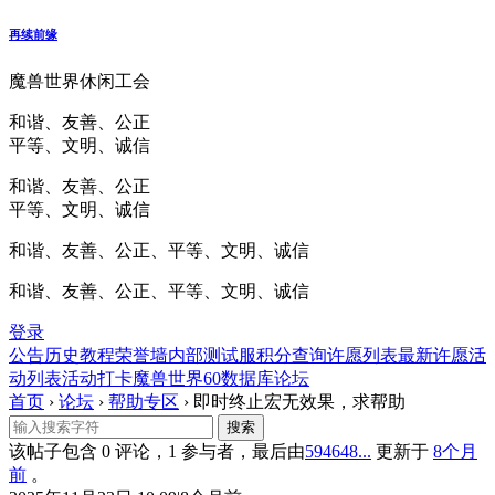
再续前缘
魔兽世界休闲工会
和谐、友善、公正
平等、文明、诚信
和谐、友善、公正
平等、文明、诚信
和谐、友善、公正、平等、文明、诚信
和谐、友善、公正、平等、文明、诚信
登录
公告
历史
教程
荣誉墙
内部测试服
积分查询
许愿列表
最新许愿
活
动列表
活动打卡
魔兽世界60数据库
论坛
首页
›
论坛
›
帮助专区
›
即时终止宏无效果，求帮助
该帖子包含 0 评论，1 参与者，最后由
594648...
更新于
8个月
前
。