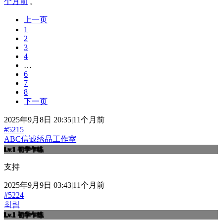
个月前
。
上一页
1
2
3
4
…
6
7
8
下一页
2025年9月8日 20:35|11个月前
#5215
ABC信诚绣品工作室
Lv.1
初学乍练
支持
2025年9月9日 03:43|11个月前
#5224
최림
Lv.1
初学乍练