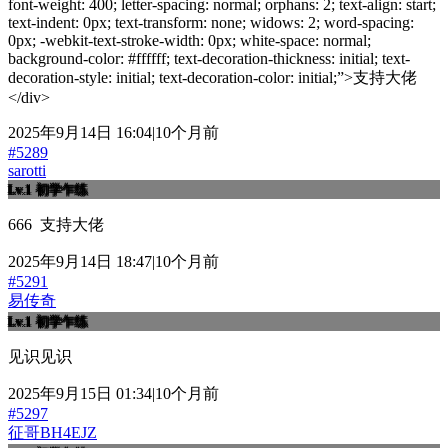
font-weight: 400; letter-spacing: normal; orphans: 2; text-align: start;
text-indent: 0px; text-transform: none; widows: 2; word-spacing:
0px; -webkit-text-stroke-width: 0px; white-space: normal;
background-color: #ffffff; text-decoration-thickness: initial; text-
decoration-style: initial; text-decoration-color: initial;”>
支持大佬
</div>
2025年9月14日 16:04|10个月前
#5289
sarotti
Lv.1
初学乍练
666 支持大佬
2025年9月14日 18:47|10个月前
#5291
易传奇
Lv.1
初学乍练
见识见识
2025年9月15日 01:34|10个月前
#5297
征哥BH4EJZ