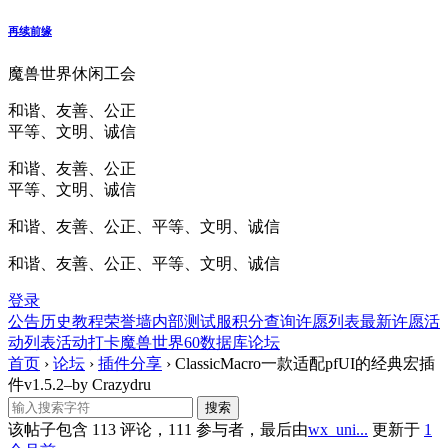
再续前缘
魔兽世界休闲工会
和谐、友善、公正
平等、文明、诚信
和谐、友善、公正
平等、文明、诚信
和谐、友善、公正、平等、文明、诚信
和谐、友善、公正、平等、文明、诚信
登录
公告
历史
教程
荣誉墙
内部测试服
积分查询
许愿列表
最新许愿
活
动列表
活动打卡
魔兽世界60数据库
论坛
首页
›
论坛
›
插件分享
›
ClassicMacro一款适配pfUI的经典宏插
件v1.5.2–by Crazydru
该帖子包含 113 评论，111 参与者，最后由
wx_uni...
更新于
1