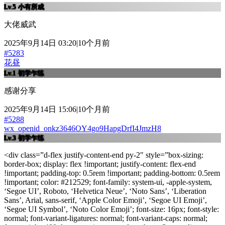
Lv.5
小有所成
大佬威武
2025年9月14日 03:20|10个月前
#5283
花昼
Lv.1
初学乍练
感谢分享
2025年9月14日 15:06|10个月前
#5288
wx_openid_onkz3646OY4go9HapgDrfI4JmzH8
Lv.3
初学乍练
<div class=”d-flex justify-content-end py-2″ style=”box-sizing:
border-box; display: flex !important; justify-content: flex-end
!important; padding-top: 0.5rem !important; padding-bottom: 0.5rem
!important; color: #212529; font-family: system-ui, -apple-system,
‘Segoe UI’, Roboto, ‘Helvetica Neue’, ‘Noto Sans’, ‘Liberation
Sans’, Arial, sans-serif, ‘Apple Color Emoji’, ‘Segoe UI Emoji’,
‘Segoe UI Symbol’, ‘Noto Color Emoji’; font-size: 16px; font-style:
normal; font-variant-ligatures: normal; font-variant-caps: normal;