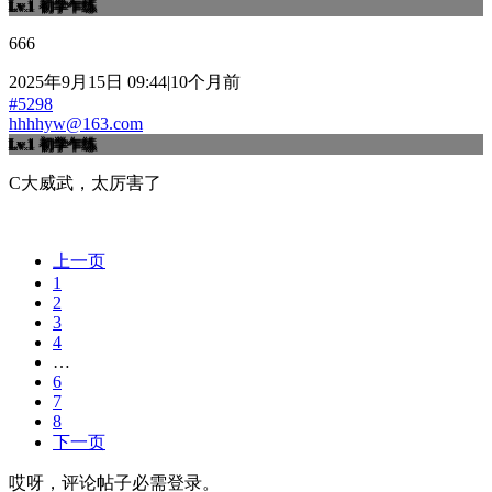
Lv.1
初学乍练
666
2025年9月15日 09:44|10个月前
#5298
hhhhyw@163.com
Lv.1
初学乍练
C大威武，太厉害了
上一页
1
2
3
4
…
6
7
8
下一页
哎呀，评论帖子必需登录。