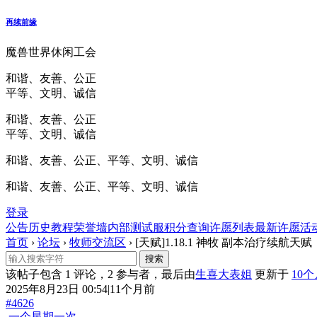
再续前缘
魔兽世界休闲工会
和谐、友善、公正
平等、文明、诚信
和谐、友善、公正
平等、文明、诚信
和谐、友善、公正、平等、文明、诚信
和谐、友善、公正、平等、文明、诚信
登录
公告
历史
教程
荣誉墙
内部测试服
积分查询
许愿列表
最新许愿
活
首页
›
论坛
›
牧师交流区
›
[天赋]1.18.1 神牧 副本治疗续航天赋
该帖子包含 1 评论，2 参与者，最后由
生喜大表姐
更新于
10
2025年8月23日 00:54|11个月前
#4626
一个星期一次