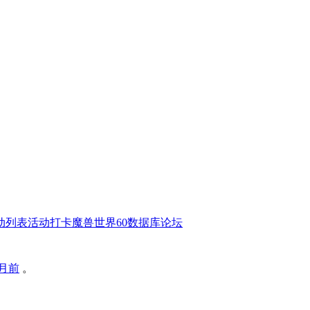
动列表
活动打卡
魔兽世界60数据库
论坛
个月前
。