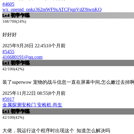
#4605
wx_openid_onkz362mWF9xATCFjqpVdZ9iwnKQ
初学乍练
Lv.4
168/700(24%)
好好好
2025年9月28日 22:45|10个月前
#5455
416680191@qq.com
初学乍练
Lv.1
42/100(42%)
装了superwow 宠物的战斗信息一直在屏幕中间,怎么嫩过去掉
2025年11月22日 08:55|8个月前
#5917
金属探测安检门 安检机 尚生
初学乍练
Lv.1
42/100(42%)
大佬，我运行这个程序时出现这个 知道怎么解决吗