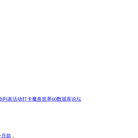
动列表
活动打卡
魔兽世界60数据库
论坛
个月前
。