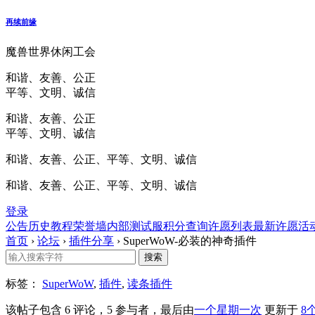
再续前缘
魔兽世界休闲工会
和谐、友善、公正
平等、文明、诚信
和谐、友善、公正
平等、文明、诚信
和谐、友善、公正、平等、文明、诚信
和谐、友善、公正、平等、文明、诚信
登录
公告
历史
教程
荣誉墙
内部测试服
积分查询
许愿列表
最新许愿
活
首页
›
论坛
›
插件分享
›
SuperWoW-必装的神奇插件
标签：
SuperWoW
,
插件
,
读条插件
该帖子包含 6 评论，5 参与者，最后由
一个星期一次
更新于
8