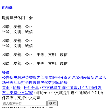
再续前缘
魔兽世界休闲工会
和谐、友善、公正
平等、文明、诚信
和谐、友善、公正
平等、文明、诚信
和谐、友善、公正、平等、文明、诚信
和谐、友善、公正、平等、文明、诚信
登录
公告
历史
教程
荣誉墙
内部测试服
积分查询
许愿列表
最新许愿
活
动列表
活动打卡
魔兽世界60数据库
论坛
首页
›
论坛
›
插件分享
›
中文就是牛逼|牛逼宏v1.0.7.1插件发
布，支持中文写宏
›
评论至：中文就是牛逼|牛逼宏v1.0.7.1插
件发布，支持中文写宏