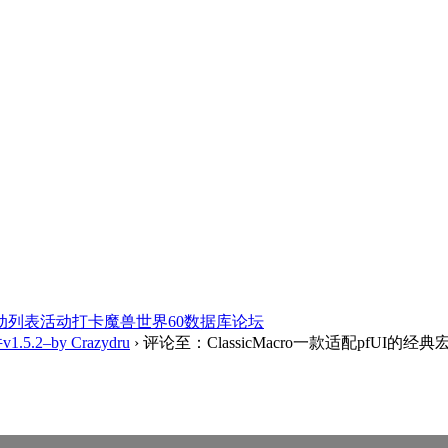
动列表
活动打卡
魔兽世界60数据库
论坛
5.2–by Crazydru
›
评论至：ClassicMacro一款适配pfUI的经典宏插件v