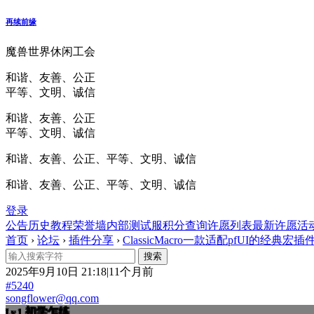
再续前缘
魔兽世界休闲工会
和谐、友善、公正
平等、文明、诚信
和谐、友善、公正
平等、文明、诚信
和谐、友善、公正、平等、文明、诚信
和谐、友善、公正、平等、文明、诚信
登录
公告
历史
教程
荣誉墙
内部测试服
积分查询
许愿列表
最新许愿
活
首页
›
论坛
›
插件分享
›
ClassicMacro一款适配pfUI的经典宏插件v1.
2025年9月10日 21:18|11个月前
#5240
songflower@qq.com
初学乍练
Lv.1