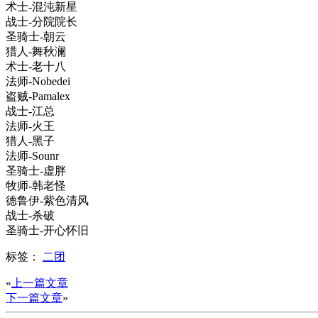
术士-混沌新星
战士-分院院长
圣骑士-朝云
猎人-舞秋澜
术士-老十八
法师-Nobedei
盗贼-Pamalex
战士-江总
法师-火王
猎人-黑子
法师-Sounr
圣骑士-虚胖
牧师-韩老怪
德鲁伊-紫色清风
战士-杀破
圣骑士-开心怀旧
标签：
二团
«
上一篇文章
下一篇文章
»