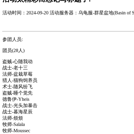
活动时间：2024-09-20
活动服务器：乌龟服-群星盆地(Basin of Sta
参团人员:
团员(28人)
盗贼-心随我动
战士-老十三
法师-盆栽草莓
猎人-猫狗饲养员
术士-随风纷飞
盗贼-睡个觉先
德鲁伊-Yheis
战士-光头加暴击
战士-暮海星辰
法师-烦烦
牧师-Salala
牧师-Moussec