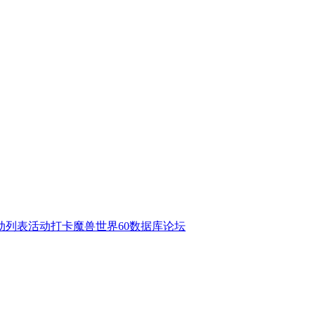
动列表
活动打卡
魔兽世界60数据库
论坛