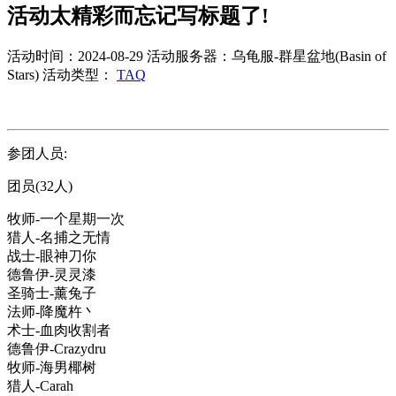
活动太精彩而忘记写标题了!
活动时间：2024-08-29
活动服务器：乌龟服-群星盆地(Basin of
Stars)
活动类型：
TAQ
参团人员:
团员(32人)
牧师-一个星期一次
猎人-名捕之无情
战士-眼神刀你
德鲁伊-灵灵漆
圣骑士-薰兔子
法师-降魔杵丶
术士-血肉收割者
德鲁伊-Crazydru
牧师-海男椰树
猎人-Carah