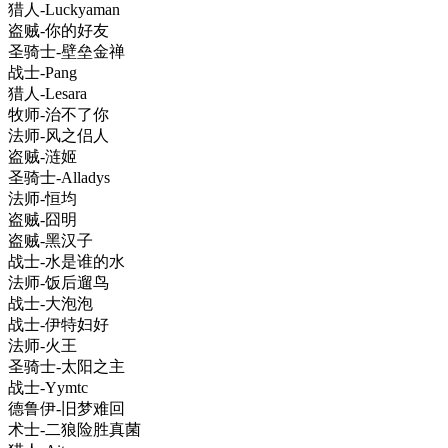
猎人-Luckyaman
盗贼-你的好友
圣骑士-壁垒金禅
战士-Pang
猎人-Lesara
牧师-治不了你
法师-风之侣人
盗贼-涟姬
圣骑士-Alladys
法师-恒均
盗贼-囧明
盗贼-黑汉子
战士-水是谁的水
法师-饭后遛鸟
战士-大泡泡
战士-伊特妇好
法师-火王
圣骑士-太阳之主
战士-Yymtc
德鲁伊-旧梦难回
术士-二狼险胜真菌