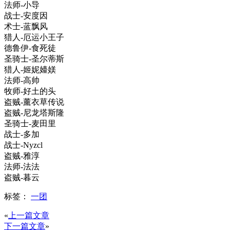
法师-小导
战士-安度因
术士-蓝飘风
猎人-厄运小王子
德鲁伊-食死徒
圣骑士-圣尔蒂斯
猎人-姬妮嬯媄
法师-高帅
牧师-好土的头
盗贼-薰衣草传说
盗贼-尼龙塔斯隆
圣骑士-麦田里
战士-多加
战士-Nyzcl
盗贼-雅淳
法师-法法
盗贼-暮云
标签：
一团
«
上一篇文章
下一篇文章
»