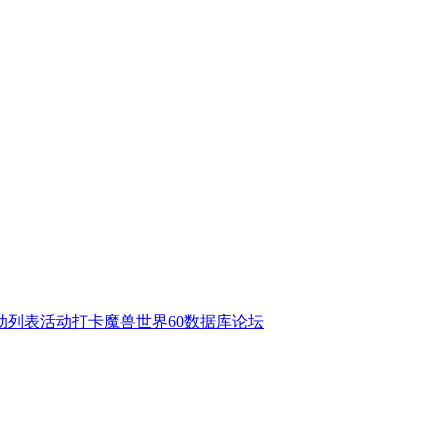
动列表
活动打卡
魔兽世界60数据库
论坛