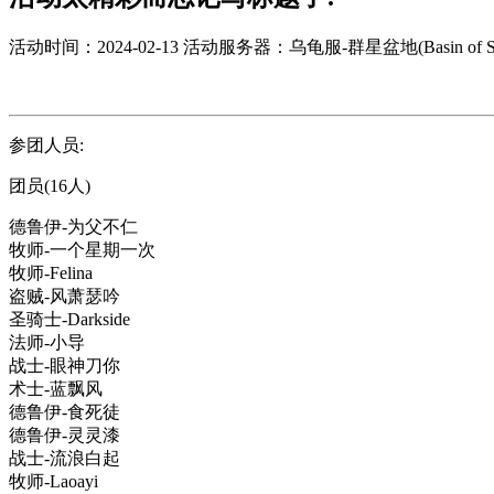
活动时间：2024-02-13
活动服务器：乌龟服-群星盆地(Basin of Sta
参团人员:
团员(16人)
德鲁伊-为父不仁
牧师-一个星期一次
牧师-Felina
盗贼-风萧瑟吟
圣骑士-Darkside
法师-小导
战士-眼神刀你
术士-蓝飘风
德鲁伊-食死徒
德鲁伊-灵灵漆
战士-流浪白起
牧师-Laoayi