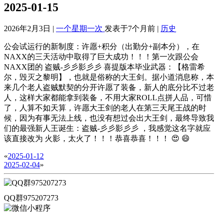
2025-01-15
2026年2月3日 |
一个星期一次
发表于7个月前 |
历史
公会试运行的新制度：许愿+积分（出勤分+副本分），在
NAXX的三天活动中取得了巨大成功！！！第一次跟公会
NAXX团的 盗贼-彡彡影彡彡 喜提版本毕业武器：【格雷希
尔，毁灭之黎明】，也就是俗称的大王剑。据小道消息称，本
来几个老人盗贼默契的分开许愿了装备，新人的底分比不过老
人，这样大家都能拿到装备，不用大家ROLL点拼人品，可惜
了，人算不如天算，许愿大王剑的老人在第三天尾王战的时
候，因为有事无法上线，也没有想过会出大王剑，最终导致我
们的最强新人王诞生：盗贼-彡彡影彡彡 ，我感觉这名字就应
该直接改为 火影，太火了！！！恭喜恭喜！！！ 😍 😄
«
2025-01-12
2025-02-04
»
QQ群975207273