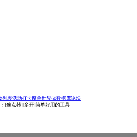
动列表
活动打卡
魔兽世界60数据库
论坛
：[连点器][多开]简单好用的工具