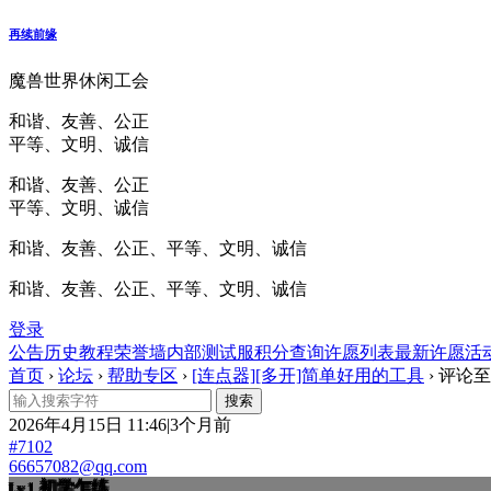
再续前缘
魔兽世界休闲工会
和谐、友善、公正
平等、文明、诚信
和谐、友善、公正
平等、文明、诚信
和谐、友善、公正、平等、文明、诚信
和谐、友善、公正、平等、文明、诚信
登录
公告
历史
教程
荣誉墙
内部测试服
积分查询
许愿列表
最新许愿
活
首页
›
论坛
›
帮助专区
›
[连点器][多开]简单好用的工具
›
评论至
2026年4月15日 11:46|3个月前
#7102
66657082@qq.com
初学乍练
Lv.1