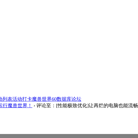
动列表
活动打卡
魔兽世界60数据库
论坛
运行魔兽世界！
›
评论至：[性能极致优化]让再烂的电脑也能流