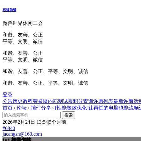
再续前缘
魔兽世界休闲工会
和谐、友善、公正
平等、文明、诚信
和谐、友善、公正
平等、文明、诚信
和谐、友善、公正、平等、文明、诚信
和谐、友善、公正、平等、文明、诚信
登录
公告
历史
教程
荣誉墙
内部测试服
积分查询
许愿列表
最新许愿
活
首页
›
论坛
›
插件分享
›
[性能极致优化]让再烂的电脑也能流畅
2026年2月24日 13:54|5个月前
#6840
jacangsn@163.com
初学乍练
Lv.1