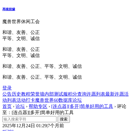
再续前缘
魔兽世界休闲工会
和谐、友善、公正
平等、文明、诚信
和谐、友善、公正
平等、文明、诚信
和谐、友善、公正、平等、文明、诚信
和谐、友善、公正、平等、文明、诚信
登录
公告
历史
教程
荣誉墙
内部测试服
积分查询
许愿列表
最新许愿
活
动列表
活动打卡
魔兽世界60数据库
论坛
首页
›
论坛
›
帮助专区
›
[连点器][多开]简单好用的工具
›
评论
至：[连点器][多开]简单好用的工具
2025年12月24日 01:29|7个月前