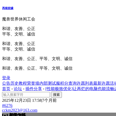
再续前缘
魔兽世界休闲工会
和谐、友善、公正
平等、文明、诚信
和谐、友善、公正
平等、文明、诚信
和谐、友善、公正、平等、文明、诚信
和谐、友善、公正、平等、文明、诚信
登录
公告
历史
教程
荣誉墙
内部测试服
积分查询
许愿列表
最新许愿
活
首页
›
论坛
›
插件分享
›
[性能极致优化]让再烂的电脑也能流畅
2025年12月23日 17:58|7个月前
#6276
cckm2023@163.com
初学乍练
Lv.1