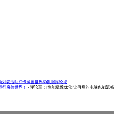
动列表
活动打卡
魔兽世界60数据库
论坛
运行魔兽世界！
›
评论至：[性能极致优化]让再烂的电脑也能流