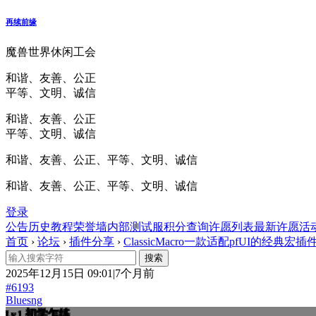
再续前缘
魔兽世界休闲工会
和谐、友善、公正
平等、文明、诚信
和谐、友善、公正
平等、文明、诚信
和谐、友善、公正、平等、文明、诚信
和谐、友善、公正、平等、文明、诚信
登录
公告
历史
教程
荣誉墙
内部测试服
积分查询
许愿列表
最新许愿
活
首页
›
论坛
›
插件分享
›
ClassicMacro一款适配pfUI的经典宏插件v1.
2025年12月15日 09:01|7个月前
#6193
Bluesng
初学乍练
Lv.1