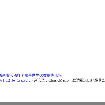
动列表
活动打卡
魔兽世界60数据库
论坛
5.2–by Crazydru
›
评论至：ClassicMacro一款适配pfUI的经典宏插件v