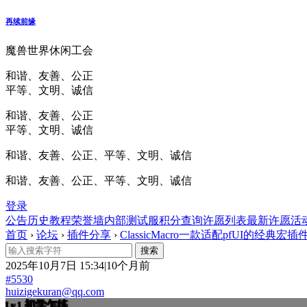
再续前缘
魔兽世界休闲工会
和谐、友善、公正
平等、文明、诚信
和谐、友善、公正
平等、文明、诚信
和谐、友善、公正、平等、文明、诚信
和谐、友善、公正、平等、文明、诚信
登录
公告
历史
教程
荣誉墙
内部测试服
积分查询
许愿列表
最新许愿
活
首页
›
论坛
›
插件分享
›
ClassicMacro一款适配pfUI的经典宏插件v1.
2025年10月7日 15:34|10个月前
#5530
huizigekuran@qq.com
初学乍练
Lv.1