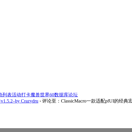
动列表
活动打卡
魔兽世界60数据库
论坛
5.2–by Crazydru
›
评论至：ClassicMacro一款适配pfUI的经典宏插件v