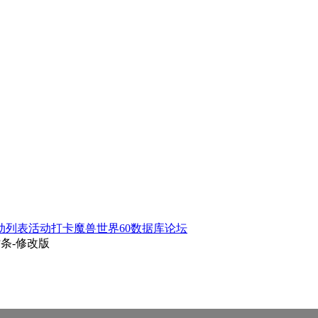
动列表
活动打卡
魔兽世界60数据库
论坛
条-修改版