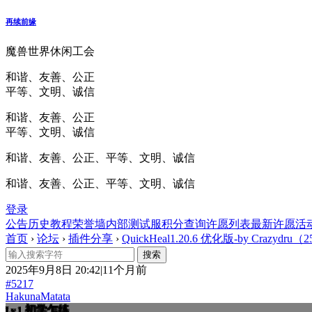
再续前缘
魔兽世界休闲工会
和谐、友善、公正
平等、文明、诚信
和谐、友善、公正
平等、文明、诚信
和谐、友善、公正、平等、文明、诚信
和谐、友善、公正、平等、文明、诚信
登录
公告
历史
教程
荣誉墙
内部测试服
积分查询
许愿列表
最新许愿
活
首页
›
论坛
›
插件分享
›
QuickHeal1.20.6 优化版-by Crazydru（2
2025年9月8日 20:42|11个月前
#5217
HakunaMatata
初学乍练
Lv.1