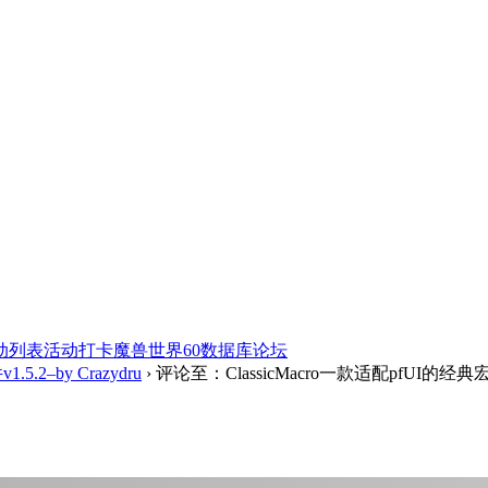
动列表
活动打卡
魔兽世界60数据库
论坛
5.2–by Crazydru
›
评论至：ClassicMacro一款适配pfUI的经典宏插件v