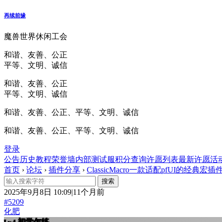
再续前缘
魔兽世界休闲工会
和谐、友善、公正
平等、文明、诚信
和谐、友善、公正
平等、文明、诚信
和谐、友善、公正、平等、文明、诚信
和谐、友善、公正、平等、文明、诚信
登录
公告
历史
教程
荣誉墙
内部测试服
积分查询
许愿列表
最新许愿
活
首页
›
论坛
›
插件分享
›
ClassicMacro一款适配pfUI的经典宏插件v1.
2025年9月8日 10:09|11个月前
#5209
化肥
初学乍练