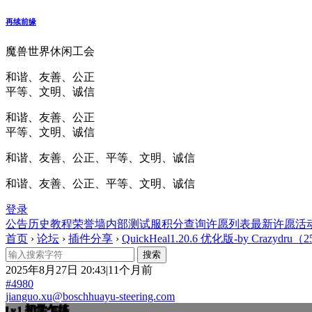
再续前缘
魔兽世界休闲工会
和谐、友善、公正
平等、文明、诚信
和谐、友善、公正
平等、文明、诚信
和谐、友善、公正、平等、文明、诚信
和谐、友善、公正、平等、文明、诚信
登录
公告
历史
教程
荣誉墙
内部测试服
积分查询
许愿列表
最新许愿
活
首页
›
论坛
›
插件分享
›
QuickHeal1.20.6 优化版-by Crazydru（2
2025年8月27日 20:43|11个月前
#4980
jianguo.xu@boschhuayu-steering.com
初学乍练
Lv.1