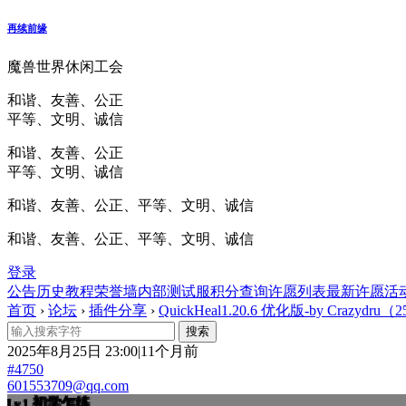
再续前缘
魔兽世界休闲工会
和谐、友善、公正
平等、文明、诚信
和谐、友善、公正
平等、文明、诚信
和谐、友善、公正、平等、文明、诚信
和谐、友善、公正、平等、文明、诚信
登录
公告
历史
教程
荣誉墙
内部测试服
积分查询
许愿列表
最新许愿
活
首页
›
论坛
›
插件分享
›
QuickHeal1.20.6 优化版-by Crazydru（2
2025年8月25日 23:00|11个月前
#4750
601553709@qq.com
初学乍练
Lv.1