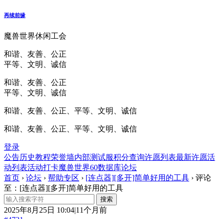
再续前缘
魔兽世界休闲工会
和谐、友善、公正
平等、文明、诚信
和谐、友善、公正
平等、文明、诚信
和谐、友善、公正、平等、文明、诚信
和谐、友善、公正、平等、文明、诚信
登录
公告
历史
教程
荣誉墙
内部测试服
积分查询
许愿列表
最新许愿
活
动列表
活动打卡
魔兽世界60数据库
论坛
首页
›
论坛
›
帮助专区
›
[连点器][多开]简单好用的工具
›
评论
至：[连点器][多开]简单好用的工具
2025年8月25日 10:04|11个月前