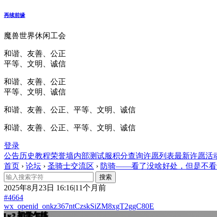
再续前缘
魔兽世界休闲工会
和谐、友善、公正
平等、文明、诚信
和谐、友善、公正
平等、文明、诚信
和谐、友善、公正、平等、文明、诚信
和谐、友善、公正、平等、文明、诚信
登录
公告
历史
教程
荣誉墙
内部测试服
积分查询
许愿列表
最新许愿
活
首页
›
论坛
›
圣骑士交流区
›
防骑——看了没啥好处，但是不看
2025年8月23日 16:16|11个月前
#4664
wx_openid_onkz367ntCzskSiZM8xgT2ggC80E
初学乍练
Lv.2