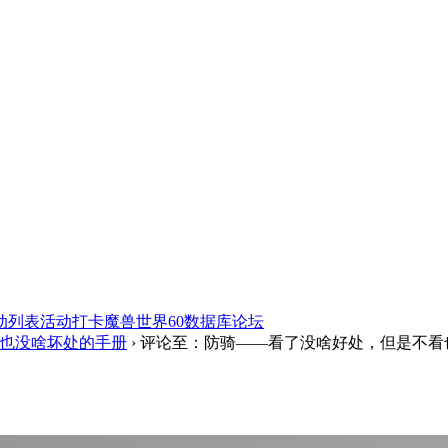
动列表
活动打卡
魔兽世界60数据库
论坛
也没啥坏处的手册
›
评论至：防骑——看了没啥好处，但是不看