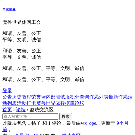
再续前缘
魔兽世界休闲工会
和谐、友善、公正
平等、文明、诚信
和谐、友善、公正
平等、文明、诚信
和谐、友善、公正、平等、文明、诚信
和谐、友善、公正、平等、文明、诚信
登录
公告
历史
教程
荣誉墙
内部测试服
积分查询
许愿列表
最新许愿
活
动列表
活动打卡
魔兽世界60数据库
论坛
首页
›
论坛
›
盗贼交流区
此版块包含 1 帖子 和 1 评论，最后由
wx_ope...
更新于
9个月
前
。