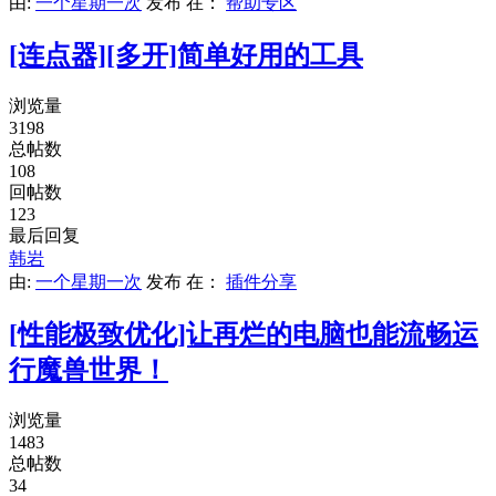
由:
一个星期一次
发布
在：
帮助专区
[连点器][多开]简单好用的工具
浏览量
3198
总帖数
108
回帖数
123
最后回复
韩岩
由:
一个星期一次
发布
在：
插件分享
[性能极致优化]让再烂的电脑也能流畅运
行魔兽世界！
浏览量
1483
总帖数
34