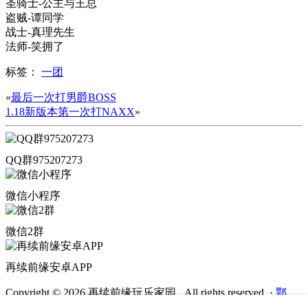
圣骑士-公主与王总
盗贼-谭同学
战士-真理先生
法师-笑拥了
标签：
一团
«
最后一次打男爵BOSS
1.18新版本第一次打NAXX
»
QQ群975207273
微信小程序
微信2群
再续前缘安卓APP
Copyright © 2026 再续前缘玩乐家园 . All rights reserved.
·
鄂
ICP备2022000272号-3
·
鄂公网安备