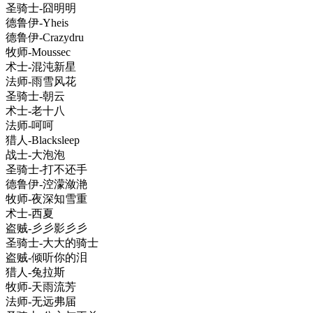
圣骑士-囧明明
德鲁伊-Yheis
德鲁伊-Crazydru
牧师-Moussec
术士-混沌新星
法师-雨雪风花
圣骑士-朝云
术士-老十八
法师-呵呵
猎人-Blacksleep
战士-大泡泡
圣骑士-打不还手
德鲁伊-涳濛潋滟
牧师-夜深知雪重
术士-西夏
盗贼-彡彡影彡彡
圣骑士-大大的骑士
盗贼-倾听你的泪
猎人-兔拉斯
牧师-天雨流芳
法师-无远弗届