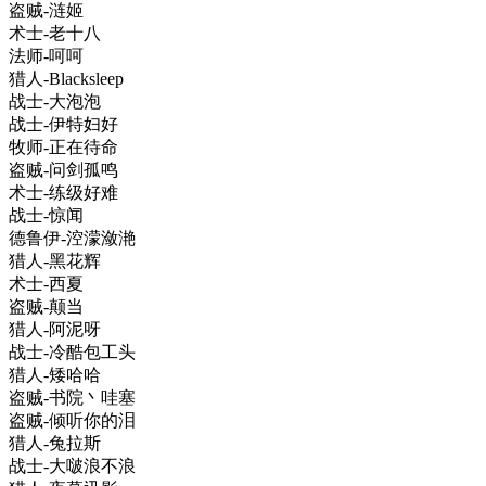
盗贼-涟姬
术士-老十八
法师-呵呵
猎人-Blacksleep
战士-大泡泡
战士-伊特妇好
牧师-正在待命
盗贼-问剑孤鸣
术士-练级好难
战士-惊闻
德鲁伊-涳濛潋滟
猎人-黑花辉
术士-西夏
盗贼-颠当
猎人-阿泥呀
战士-冷酷包工头
猎人-矮哈哈
盗贼-书院丶哇塞
盗贼-倾听你的泪
猎人-兔拉斯
战士-大啵浪不浪