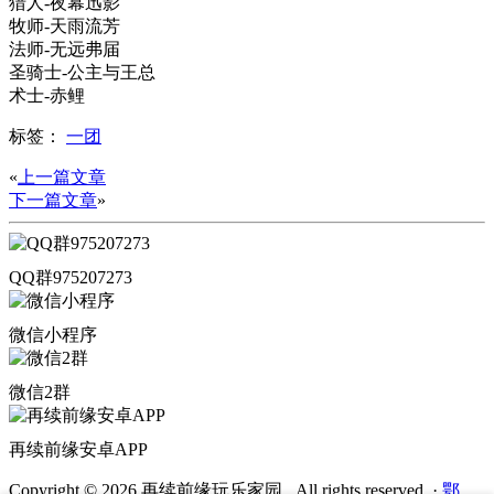
猎人-夜幕迅影
牧师-天雨流芳
法师-无远弗届
圣骑士-公主与王总
术士-赤鲤
标签：
一团
«
上一篇文章
下一篇文章
»
QQ群975207273
微信小程序
微信2群
再续前缘安卓APP
Copyright © 2026 再续前缘玩乐家园 . All rights reserved.
·
鄂