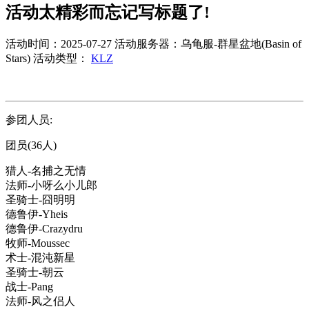
活动太精彩而忘记写标题了!
活动时间：2025-07-27
活动服务器：乌龟服-群星盆地(Basin of
Stars)
活动类型：
KLZ
参团人员:
团员(36人)
猎人-名捕之无情
法师-小呀么小儿郎
圣骑士-囧明明
德鲁伊-Yheis
德鲁伊-Crazydru
牧师-Moussec
术士-混沌新星
圣骑士-朝云
战士-Pang
法师-风之侣人