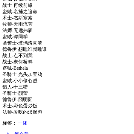
战士-再续前緣
盗贼-名捕之追命
术士-杰斯塞索
牧师-天雨流芳
法师-无远弗届
盗贼-谭同学
圣骑士-玻璃渣真渣
德鲁伊-想睡谁就睡谁
战士-点不到我
战士-奈何桥畔
盗贼-Bethela
圣骑士-光头加宝鸡
盗贼-小小偷心贼
猎人-十三猎
圣骑士-靓蕾
德鲁伊-囧明囧
术士-彩色蛋炒饭
法师-爱吃的汉堡包
标签：
一团