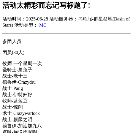
活动太精彩而忘记写标题了!
活动时间：2025-06-28
活动服务器：乌龟服-群星盆地(Basin of
Stars)
活动类型：
MC
参团人员:
团员(30人)
牧师-一个星期一次
圣骑士-薰兔子
战士-老十三
德鲁伊-Crazydru
战士-Pang
战士-伊特妇好
牧师-蓝蓝豆
战士-惊闻
术士-Crazywarlock
战士-麒麟之泪
德鲁伊-加油加九八
盗贼-你说啥呢啊