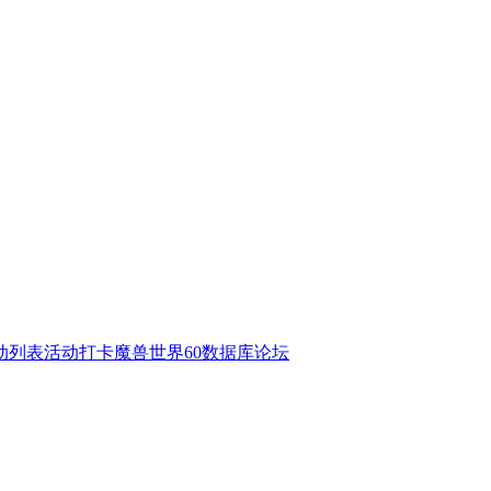
动列表
活动打卡
魔兽世界60数据库
论坛