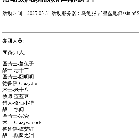
活动时间：2025-05-31
活动服务器：乌龟服-群星盆地(Basin of Sta
参团人员:
团员(31人)
圣骑士-薰兔子
战士-老十三
圣骑士-囧明明
德鲁伊-Crazydru
术士-老十八
牧师-蓝蓝豆
猎人-修仙小猎
战士-惊闻
圣骑士-宗焱
术士-Crazywarlock
德鲁伊-鐘楚紅
战士-麒麟之泪