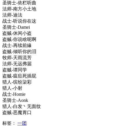
圣骑士-依栏听曲
法师-南方小土地
法师-迪法
战士-听说你在这
圣骑士-Damei
盗贼-休闲小盗
盗贼-你说啥呢啊
战士-再续前緣
盗贼-倾听你的泪
牧师-天雨流芳
法师-无远弗届
盗贼-谭同学
盗贼-瘟痘死插屁
猎人-缤纷柒彩
猎人-小射
战士-Homie
圣骑士-Aonk
猎人-白发丶无面纹
盗贼-恶魔胃口
标签：
一团