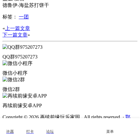
德鲁伊-海盐苏打饼干
标签：
一团
«
上一篇文章
下一篇文章
»
QQ群975207273
微信小程序
微信2群
再续前缘安卓APP
Copyright © 2026 再续前缘玩乐家园 . All rights reserved.
·
鄂
ICP备2022000272号-3
·
鄂公网安备
42011202002436号
许愿
打卡
论坛
菜单