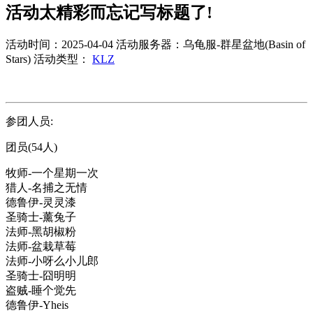
活动太精彩而忘记写标题了!
活动时间：2025-04-04
活动服务器：乌龟服-群星盆地(Basin of
Stars)
活动类型：
KLZ
参团人员:
团员(54人)
牧师-一个星期一次
猎人-名捕之无情
德鲁伊-灵灵漆
圣骑士-薰兔子
法师-黑胡椒粉
法师-盆栽草莓
法师-小呀么小儿郎
圣骑士-囧明明
盗贼-睡个觉先
德鲁伊-Yheis