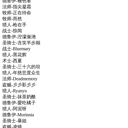
德鲁伊-褪色者
法师-指尖凝霜
牧师-正在待命
牧师-而然
猎人-枪在手
战士-惊闻
德鲁伊-涳濛潋滟
圣骑士-含笑半步颠
战士-Bluemary
猎人-黑花辉
术士-西夏
圣骑士-三十六的坦
猎人-年慈悲度众生
法师-Deadmemory
盗贼-彡彡影彡彡
猎人-Ryanyu
圣骑士-抹茶奶酪
德鲁伊-愛吃橘子
猎人-阿泥呀
德鲁伊-Morinnia
圣骑士-暴姐
盗贼-凌镜