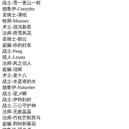
战士-雪一更山一程
德鲁伊-Crazydru
圣骑士-薄纸
牧师-Moussec
术士-混沌新星
法师-雨雪风花
圣骑士-朝云
盗贼-你的好友
战士-Pang
猎人-Lesara
法师-风之侣人
盗贼-涟姬
术士-老十八
战士-水是谁的水
德鲁伊-Naturelee
战士-逆乄鳞
战士-伊特妇好
战士-三心守护神
法师-无敌蕊蕊
法师-竹杖芒鞋胜马
盗贼-荆轲刺菊花