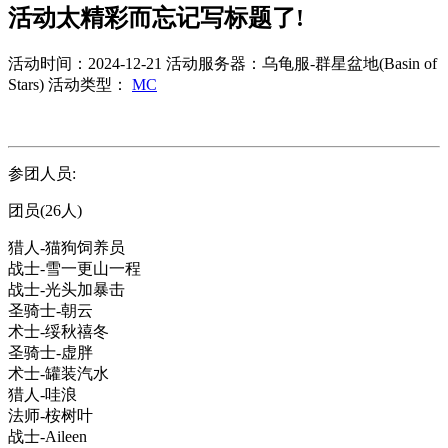
活动太精彩而忘记写标题了!
活动时间：2024-12-21
活动服务器：乌龟服-群星盆地(Basin of
Stars)
活动类型：
MC
参团人员:
团员(26人)
猎人-猫狗饲养员
战士-雪一更山一程
战士-光头加暴击
圣骑士-朝云
术士-绥秋禧冬
圣骑士-虚胖
术士-罐装汽水
猎人-哇浪
法师-桉树叶
战士-Aileen