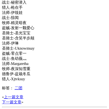
战士-秘密潜入
猎人-枪在手
法师-伊筱娃
战士-惊闻
牧师-精灵暗夜
盗贼-发射一颗爱心
圣骑士-圣光宝宝
圣骑士-含笑半步颠
法师-伊琳
圣骑士-Uknowmsay
盗贼-零点零一
战士-鱼幼薇灬
法师-Margaretha
牧师-夜深知雪重
德鲁伊-盆栽冬瓜
猎人-Xjtvksuy
标签：
二团
«
上一篇文章
下一篇文章
»