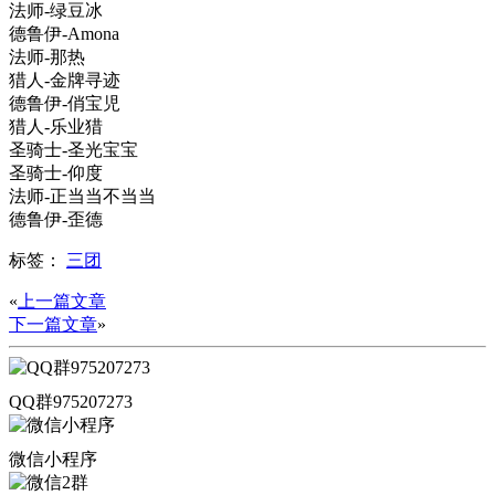
法师-绿豆冰
德鲁伊-Amona
法师-那热
猎人-金牌寻迹
德鲁伊-俏宝児
猎人-乐业猎
圣骑士-圣光宝宝
圣骑士-仰度
法师-正当当不当当
德鲁伊-歪德
标签：
三团
«
上一篇文章
下一篇文章
»
QQ群975207273
微信小程序