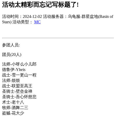
活动太精彩而忘记写标题了!
活动时间：2024-12-02
活动服务器：乌龟服-群星盆地(Basin of
Stars)
活动类型：
MC
参团人员:
团员(20人)
法师-小呀么小儿郎
德鲁伊-Yheis
战士-雪一更山一程
法师-烦烦
战士-联盟至高王
圣骑士-壁垒金禅
圣骑士-吾心怀慈悲
术士-老十八
牧师-酒舞二三
盗贼-花大少