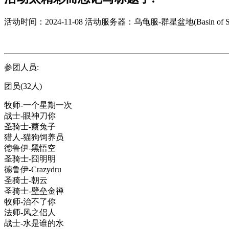
活动时间：2024-11-08
活动服务器：乌龟服-群星盆地(Basin of Sta
参团人员:
团员(32人)
牧师-一个星期一次
战士-眼神刀你
圣骑士-薰兔子
猎人-猫狗饲养员
德鲁伊-黑悟空
圣骑士-囧明明
德鲁伊-Crazydru
圣骑士-朝云
圣骑士-壁垒金禅
牧师-治不了你
法师-风之侣人
战士-水是谁的水