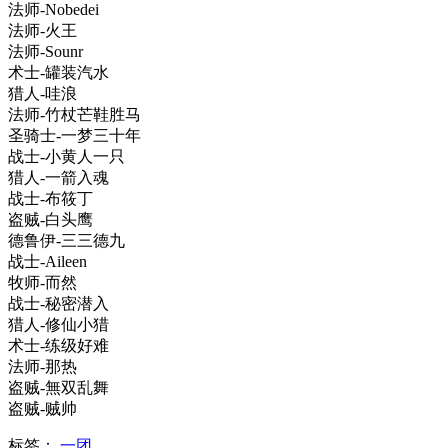
法师-Nobedei
法师-火王
法师-Sounr
术士-罐装汽水
猎人-哇浪
法师-竹杖芒鞋胜马
圣骑士-一梦三十年
战士-小黄人一只
猎人-一箭入魂
战士-布筱丁
盗贼-白头鹰
德鲁伊-三三德九
战士-Aileen
牧师-而然
战士-秘密潜入
猎人-修仙小猎
术士-练级好难
法师-那热
盗贼-無双乱舞
盗贼-贼帅
标签：
一团