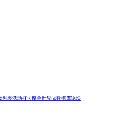
动列表
活动打卡
魔兽世界60数据库
论坛