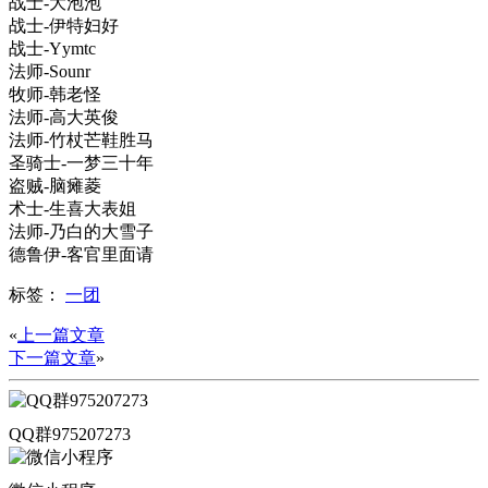
战士-大泡泡
战士-伊特妇好
战士-Yymtc
法师-Sounr
牧师-韩老怪
法师-高大英俊
法师-竹杖芒鞋胜马
圣骑士-一梦三十年
盗贼-脑瘫菱
术士-生喜大表姐
法师-乃白的大雪子
德鲁伊-客官里面请
标签：
一团
«
上一篇文章
下一篇文章
»
QQ群975207273