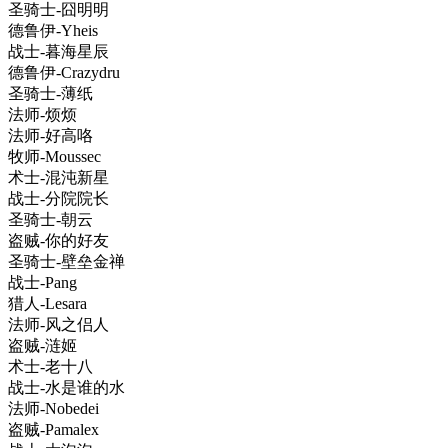
圣骑士-囧明明
德鲁伊-Yheis
战士-暮海星辰
德鲁伊-Crazydru
圣骑士-薄纸
法师-烦烦
法师-好高咯
牧师-Moussec
术士-混沌新星
战士-分院院长
圣骑士-朝云
盗贼-你的好友
圣骑士-壁垒金禅
战士-Pang
猎人-Lesara
法师-风之侣人
盗贼-涟姬
术士-老十八
战士-水是谁的水
法师-Nobedei
盗贼-Pamalex