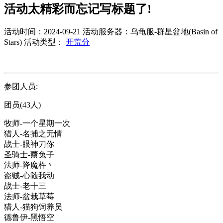
活动太精彩而忘记写标题了!
活动时间：2024-09-21
活动服务器：乌龟服-群星盆地(Basin of
Stars)
活动类型：
开荒分
参团人员:
团员(43人)
牧师-一个星期一次
猎人-名捕之无情
战士-眼神刀你
圣骑士-薰兔子
法师-降魔杵丶
盗贼-心随我动
战士-老十三
法师-盆栽草莓
猎人-猫狗饲养员
德鲁伊-黑悟空