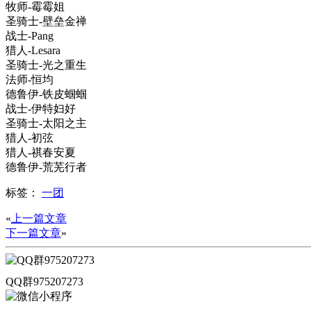
牧师-霉霉姐
圣骑士-壁垒金禅
战士-Pang
猎人-Lesara
圣骑士-光之重生
法师-恒均
德鲁伊-铁皮蝈蝈
战士-伊特妇好
圣骑士-太阳之主
猎人-初弦
猎人-祺春安夏
德鲁伊-荒芜行者
标签：
一团
«
上一篇文章
下一篇文章
»
QQ群975207273