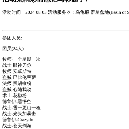
活动时间：2024-08-03
活动服务器：乌龟服-群星盆地(Basin of Sta
参团人员:
团员(24人)
牧师-一个星期一次
战士-眼神刀你
牧师-安卓斯特
盗贼-巴比伦菩萨
法师-黑胡椒粉
盗贼-心随我动
术士-花椒粉
德鲁伊-黑悟空
战士-雪一更山一程
战士-光头加暴击
德鲁伊-Crazydru
战士-苍天剑海