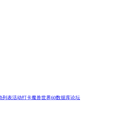
动列表
活动打卡
魔兽世界60数据库
论坛