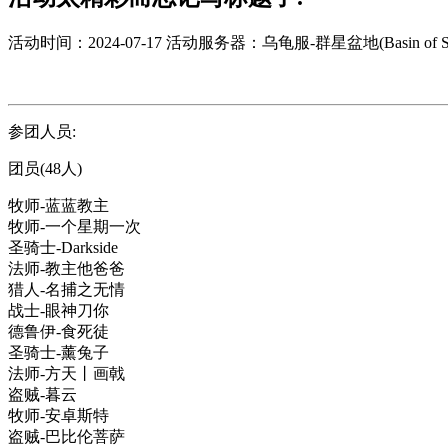
活动时间：2024-07-17
活动服务器：乌龟服-群星盆地(Basin of Sta
参团人员:
团员(48人)
牧师-蓝蓝教主
牧师-一个星期一次
圣骑士-Darkside
法师-教主他爸爸
猎人-名捕之无情
战士-眼神刀你
德鲁伊-食死徒
圣骑士-薰兔子
法师-方天丨画戟
盗贼-暮云
牧师-安卓斯特
盗贼-巴比伦菩萨