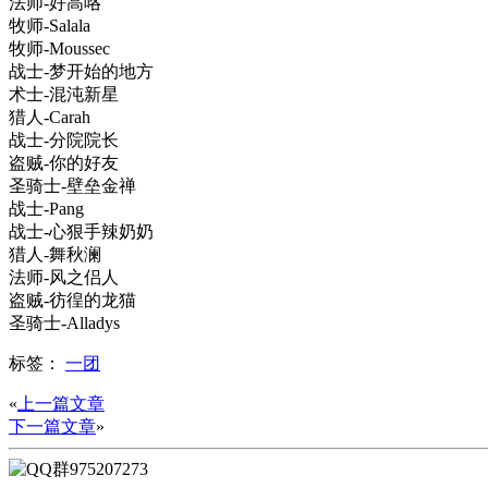
法师-好高咯
牧师-Salala
牧师-Moussec
战士-梦开始的地方
术士-混沌新星
猎人-Carah
战士-分院院长
盗贼-你的好友
圣骑士-壁垒金禅
战士-Pang
战士-心狠手辣奶奶
猎人-舞秋澜
法师-风之侣人
盗贼-彷徨的龙猫
圣骑士-Alladys
标签：
一团
«
上一篇文章
下一篇文章
»