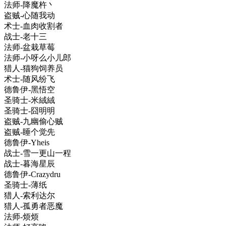
法师-降魔杵丶
盗贼-心随我动
术士-血肉收割者
战士-老十三
法师-盆栽草莓
法师-小呀么小儿郎
猎人-猫狗饲养员
术士-随风纷飞
德鲁伊-黑悟空
圣骑士-米絨絨
圣骑士-囧明明
盗贼-九幽偷心贼
盗贼-睡个觉先
德鲁伊-Yheis
战士-雪一更山一程
战士-暮海星辰
德鲁伊-Crazydru
圣骑士-薄纸
猎人-索利达尔
猎人-孤勇者恶魔
法师-烦烦