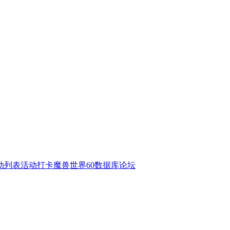
动列表
活动打卡
魔兽世界60数据库
论坛