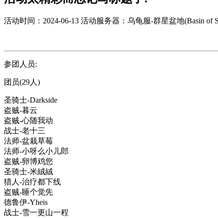
活动时间：2024-06-13
活动服务器：乌龟服-群星盆地(Basin of Sta
参团人员:
团员(29人)
圣骑士-Darkside
盗贼-暮云
盗贼-心随我动
战士-老十三
法师-盆栽草莓
法师-小呀么小儿郎
盗贼-卵博鸡您
圣骑士-米絨絨
猎人-治疗都下线
盗贼-睡个觉先
德鲁伊-Yheis
战士-雪一更山一程