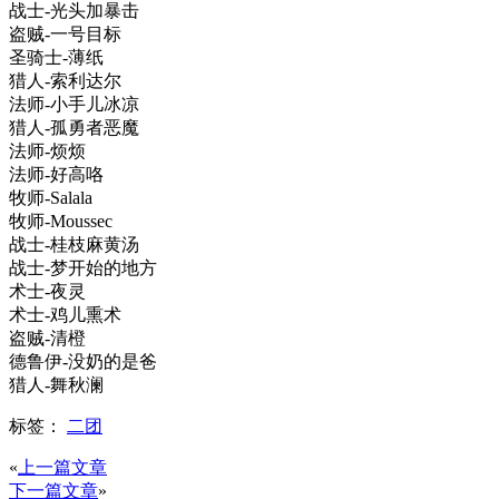
战士-光头加暴击
盗贼-一号目标
圣骑士-薄纸
猎人-索利达尔
法师-小手儿冰凉
猎人-孤勇者恶魔
法师-烦烦
法师-好高咯
牧师-Salala
牧师-Moussec
战士-桂枝麻黄汤
战士-梦开始的地方
术士-夜灵
术士-鸡儿熏术
盗贼-清橙
德鲁伊-没奶的是爸
猎人-舞秋澜
标签：
二团
«
上一篇文章
下一篇文章
»