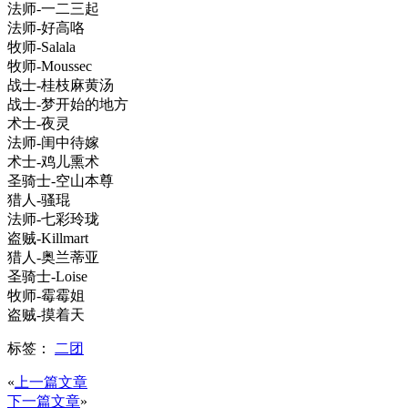
法师-一二三起
法师-好高咯
牧师-Salala
牧师-Moussec
战士-桂枝麻黄汤
战士-梦开始的地方
术士-夜灵
法师-闺中待嫁
术士-鸡儿熏术
圣骑士-空山本尊
猎人-骚琨
法师-七彩玲珑
盗贼-Killmart
猎人-奥兰蒂亚
圣骑士-Loise
牧师-霉霉姐
盗贼-摸着天
标签：
二团
«
上一篇文章
下一篇文章
»