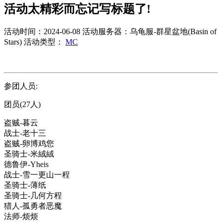
活动太精彩而忘记写标题了!
活动时间：2024-06-08
活动服务器：乌龟服-群星盆地(Basin of
Stars)
活动类型：
MC
参团人员:
团员(27人)
盗贼-暮云
战士-老十三
盗贼-卵博鸡您
圣骑士-米絨絨
德鲁伊-Yheis
战士-雪一更山一程
圣骑士-薄纸
圣骑士-几何方程
猎人-孤勇者恶魔
法师-烦烦