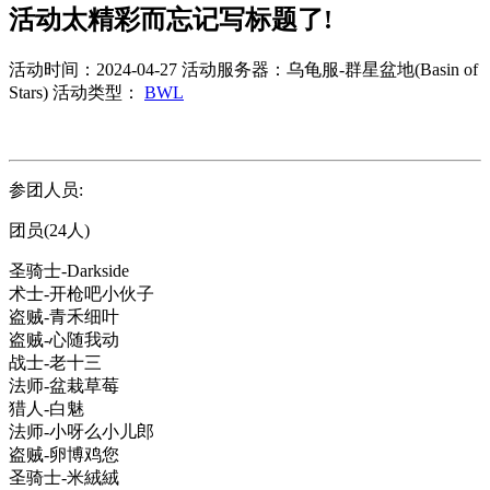
活动太精彩而忘记写标题了!
活动时间：2024-04-27
活动服务器：乌龟服-群星盆地(Basin of
Stars)
活动类型：
BWL
参团人员:
团员(24人)
圣骑士-Darkside
术士-开枪吧小伙子
盗贼-青禾细叶
盗贼-心随我动
战士-老十三
法师-盆栽草莓
猎人-白魅
法师-小呀么小儿郎
盗贼-卵博鸡您
圣骑士-米絨絨