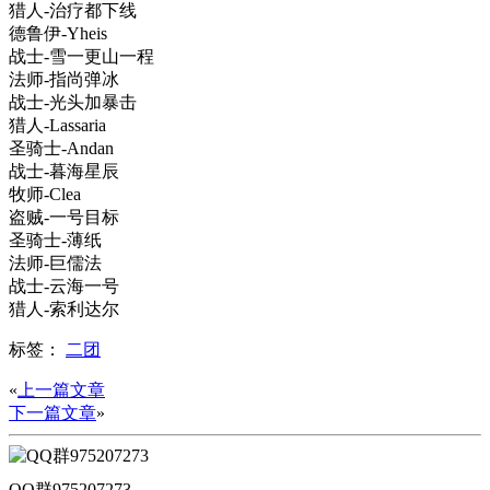
猎人-治疗都下线
德鲁伊-Yheis
战士-雪一更山一程
法师-指尚弹冰
战士-光头加暴击
猎人-Lassaria
圣骑士-Andan
战士-暮海星辰
牧师-Clea
盗贼-一号目标
圣骑士-薄纸
法师-巨儒法
战士-云海一号
猎人-索利达尔
标签：
二团
«
上一篇文章
下一篇文章
»
QQ群975207273