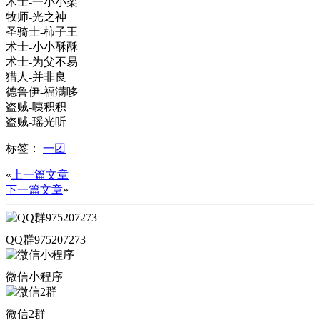
术士-一小小柔
牧师-光之神
圣骑士-柿子王
术士-小小酥酥
术士-为父不易
猎人-并非良
德鲁伊-福满哆
盗贼-咦积积
盗贼-瑶光听
标签：
一团
«
上一篇文章
下一篇文章
»
QQ群975207273
微信小程序
微信2群