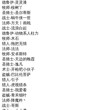
德鲁伊-灵灵漆
牧师-桉树丫
圣骑士-圣尔蒂斯
战士-蜗牛侠一世
法师-方天丨画戟
战士-流浪白起
德鲁伊-动物系人柱力
牧师-木石
猎人-拖把无情
法师-法法
牧师-安卓斯特
圣骑士-天边的晚霞
圣骑士-逸凡
术士-开枪吧小伙子
盗贼-巴比伦菩萨
猎人-引子
猎人-虎视猎杀
圣骑士-我爱看
盗贼-青禾细叶
法师-降魔杵丶
战士-哥斯